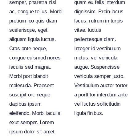
semper, pharetra nisl
quam eu felis interdum
ac, congue tellus. Morbi
dignissim. Proin lacus
pretium leo quis diam
lacus, rutrum in turpis
scelerisque, eget
vitae, luctus
aliquam ligula luctus.
pellentesque diam.
Cras ante neque,
Integer id vestibulum
congue euismod nones
metus, vel vehicula
iaculis sed magna.
augue. Suspendisse
Morbi port blandit
vehicula semper justo.
malesuda. Praesent
Vestibulum auctor tortor
suscipit orc neque
a porttitor interdum ante
dapibus ipsum
vel luctus sollicitudin
eleifendc. Morbi iaculis
ligula finibus.
exut semper. Lorem
ipsum dolor sit amet