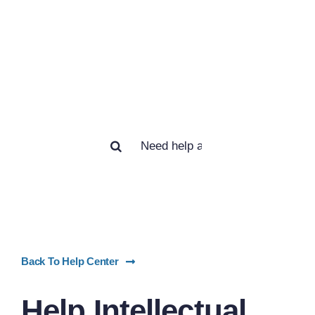
How we can
help you?
Search
for:
Back To Help Center
Help Intellectual