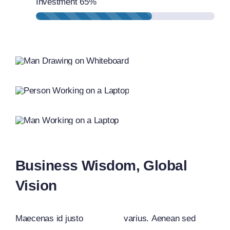
Investment
65%
Business Wisdom, Global
Vision
Maecenas id justo
varius. Aenean sed