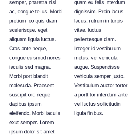
semper, pharetra nisl
quam eu felis interdum
ac, congue tellus. Morbi
dignissim. Proin lacus
pretium leo quis diam
lacus, rutrum in turpis
scelerisque, eget
vitae, luctus
aliquam ligula luctus.
pellentesque diam.
Cras ante neque,
Integer id vestibulum
congue euismod nones
metus, vel vehicula
iaculis sed magna.
augue. Suspendisse
Morbi port blandit
vehicula semper justo.
malesuda. Praesent
Vestibulum auctor tortor
suscipit orc neque
a porttitor interdum ante
dapibus ipsum
vel luctus sollicitudin
eleifendc. Morbi iaculis
ligula finibus.
exut semper. Lorem
ipsum dolor sit amet