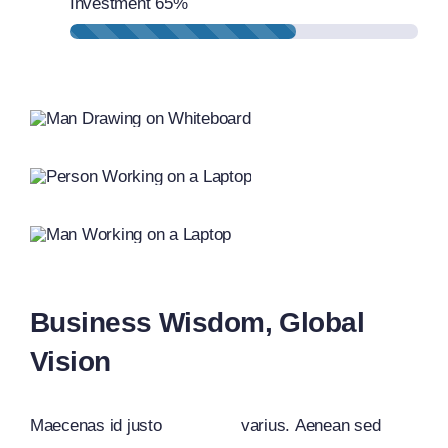
Investment
65%
Business Wisdom, Global
Vision
Maecenas id justo
varius. Aenean sed