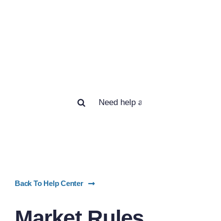
How we can
help you?
Search
for:
Back To Help Center
Market Rules